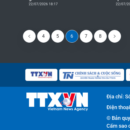
22/07/2026 18:17
22/07/2
4
5
6
7
8
Địa chỉ: 
Điện thoại
© Bản quy
Cấm sao c