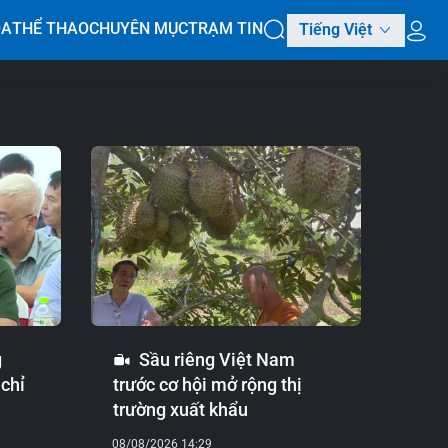
ÓA
THỂ THAO
CHUYÊN MỤC
TRẠM TIN
Tiếng Việt
g
Sầu riêng Việt Nam
 chỉ
trước cơ hội mở rộng thị
trường xuất khẩu
08/08/2026 14:29