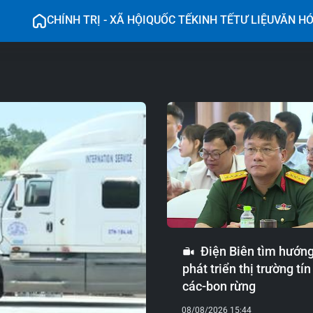
CHÍNH TRỊ - XÃ HỘI
QUỐC TẾ
KINH TẾ
TƯ LIỆU
VĂN H
Điện Biên tìm hướn
phát triển thị trường tín
các-bon rừng
08/08/2026 15:44